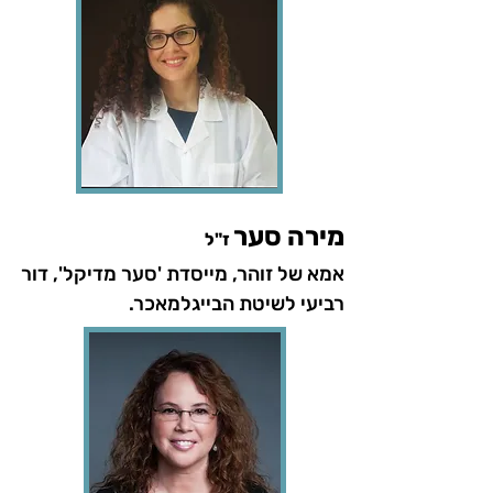
מירה סער
ז"ל
אמא של זוהר, מייסדת 'סער מדיקל', דור
רביעי לשיטת הבייגלמאכר.