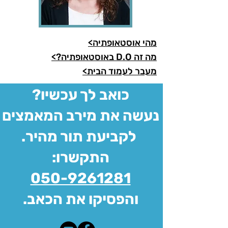
מהי אוסטאופתיה>
מה זה D.O באוסטאופתיה?>
מעבר לעמוד הבית>
?כואב לך עכשיו
נעשה את מירב המאמצים
.לקביעת תור מהיר
:התקשרו
050-9261281
.והפסיקו את הכאב