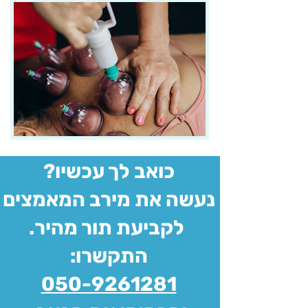
?כואב לך עכשיו
נעשה את מירב המאמצים
.לקביעת תור מהיר
:התקשרו
050-9261281